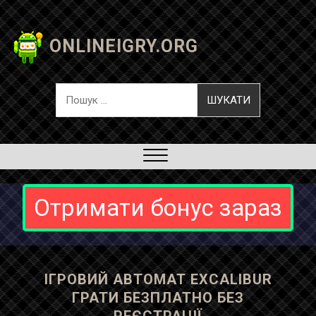
S
k
ONLINEIGRY.ORG
i
p
t
Пошук:
o
c
o
n
t
Close
e
Menu
Отримати бонус зараз
n
t
ІГРОВИЙ АВТОМАТ EXCALIBUR
ГРАТИ БЕЗПЛАТНО БЕЗ