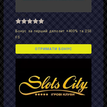
Pin Up
Бонус за перший депозит +400% та 250
FS
ОТРИМАТИ БОНУС