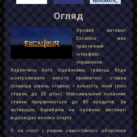
Огляд
Ігровий автомат
Excalibur має
практичний
інтерфейс
управління.
Керуючись його підказками, гравець буде
контролювати висоту прийнятної ставки
(клавіша рівень ставки) і кількість ліній (лінії
ставок, до 20 штук). Максимальний показник
ставки прирівнюється до 80 кредитів. За
активацію барабанів на ігровому автоматі
відповідає кнопка старту.
Є на слоті і режим самостійного обертання