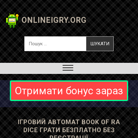
S
k
ONLINEIGRY.ORG
i
p
t
Пошук:
o
c
o
n
t
Close
e
Menu
Отримати бонус зараз
n
t
ІГРОВИЙ АВТОМАТ BOOK OF RA
DICE ГРАТИ БЕЗПЛАТНО БЕЗ