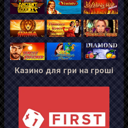
Казино для гри на гроші