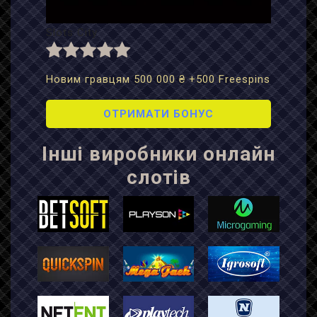
Slots City
Новим гравцям 500 000 ₴ +500 Freespins
ОТРИМАТИ БОНУС
Інші виробники онлайн
слотів