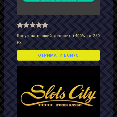
Pin Up
Бонус за перший депозит +400% та 250
FS
ОТРИМАТИ БОНУС