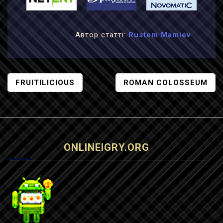
Автор статті:
Rustem Mamiev
Н
FRUITILICIOUS
ROMAN COLOSSEUM
А
В
І
Г
А
ONLINEIGRY.ORG
Ц
І
Я
З
А
П