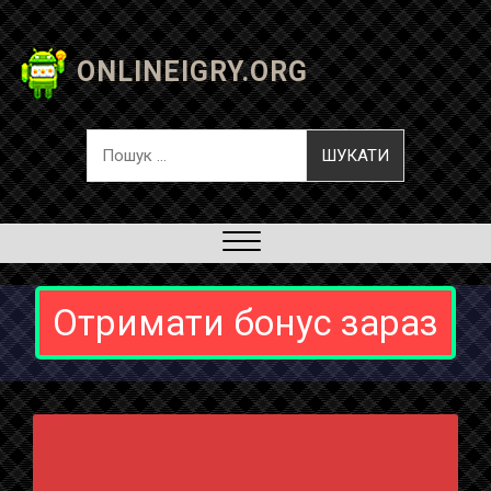
S
k
ONLINEIGRY.ORG
i
p
t
Пошук:
o
c
o
n
t
Close
e
Menu
Отримати бонус зараз
n
t