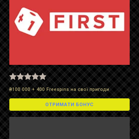
First Casino
₴100 000 + 400 Freespins на свої пригоди
ОТРИМАТИ БОНУС