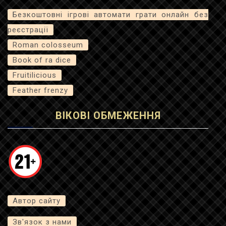
Безкоштовні ігрові автомати грати онлайн без
реєстрації
Roman colosseum
Book of ra dice
Fruitilicious
Feather frenzy
ВІКОВІ ОБМЕЖЕННЯ
Автор сайту
Зв'язок з нами