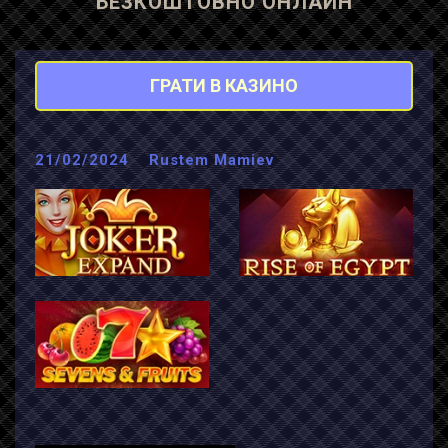
БЕЗКОШТОВНО ОНЛАЙН
ГРАТИ В КАЗИНО
21/02/2024
Rustem Mamiev