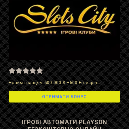
Slots City
Новим гравцям 500 000 ₴ +500 Freespins
ОТРИМАТИ БОНУС
ІГРОВІ АВТОМАТИ PLAYSON