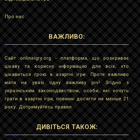
І
В
Про нас
ВАЖЛИВО
:
Сайт onlineigry.org - платформа, що розкриває
цікаву та корисну інформацію для всіх, хто
цікавиться грою в азартні ігри. Проте важливо
мати на увазі одну важливу річ! Згідно з
українським законодавством, особи, які хочуть
грати в азартні ігри, повинні досягти не менше 21
року. Дотримуйтесь правил.
ДИВІТЬСЯ ТАКОЖ: