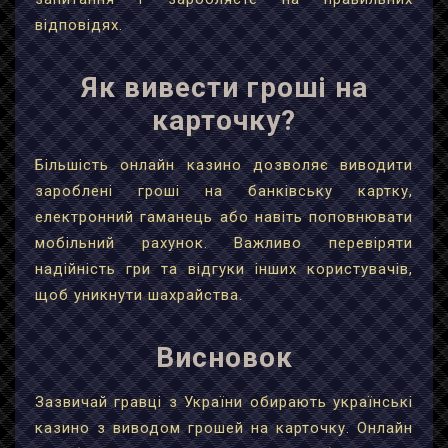
відповідях.
Як вивести гроші на
карточку?
Більшість онлайн казино дозволяє виводити
зароблені гроші на банківську картку,
електронний гаманець або навіть поповнювати
мобільний рахунок. Важливо перевіряти
надійність гри та відгуки інших користувачів,
щоб уникнути шахрайства.
Висновок
Зазвичай гравці з України обирають українські
казино з виводом грошей на карточку. Онлайн