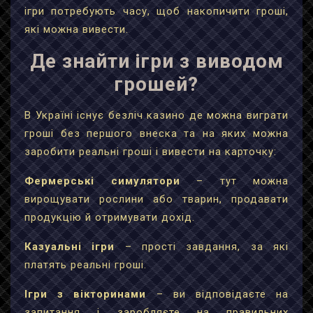
ігри потребують часу, щоб накопичити гроші,
які можна вивести.
Де знайти ігри з виводом
грошей?
В Україні існує безліч казино де можна виграти
гроші без першого внеска та на яких можна
заробити реальні гроші і вивести на карточку:
Фермерські симулятори
– тут можна
вирощувати рослини або тварин, продавати
продукцію й отримувати дохід.
Казуальні ігри
– прості завдання, за які
платять реальні гроші.
Ігри з вікторинами
– ви відповідаєте на
запитання і заробляєте на правильних