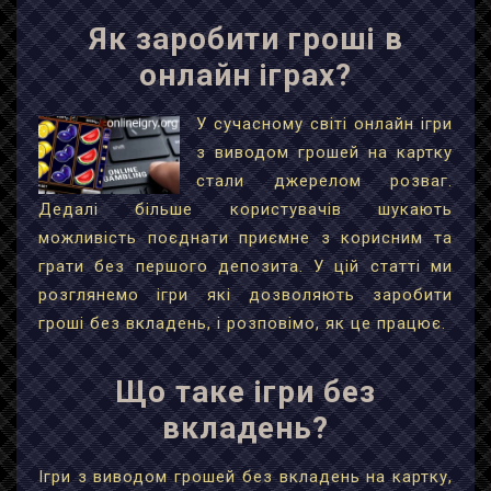
Як заробити гроші в
онлайн іграх?
У сучасному світі онлайн ігри
з виводом грошей на картку
стали джерелом розваг.
Дедалі більше користувачів шукають
можливість поєднати приємне з корисним та
грати без першого депозита. У цій статті ми
розглянемо ігри які дозволяють заробити
гроші без вкладень, і розповімо, як це працює.
Що таке ігри без
вкладень?
Ігри з виводом грошей без вкладень на картку,