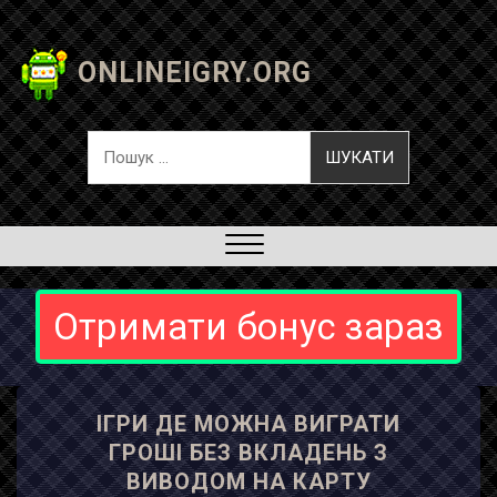
S
k
ONLINEIGRY.ORG
i
p
t
Пошук:
o
c
o
n
t
Close
e
Menu
Отримати бонус зараз
n
t
ІГРИ ДЕ МОЖНА ВИГРАТИ
ГРОШІ БЕЗ ВКЛАДЕНЬ З
ВИВОДОМ НА КАРТУ