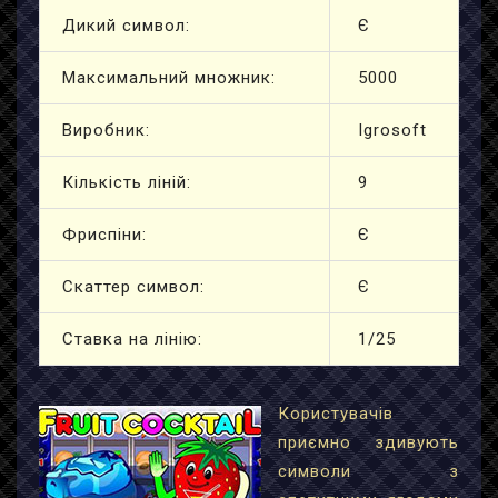
Дикий символ:
Є
Максимальний множник:
5000
Виробник:
Igrosoft
Кількість ліній:
9
Фриспіни:
Є
Скаттер символ:
Є
Ставка на лінію:
1/25
Користувачів
приємно здивують
символи з