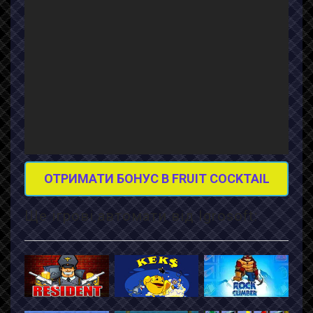
ОТРИМАТИ БОНУС В FRUIT COCKTAIL
Ще ігрові автомати від Igrosoft: