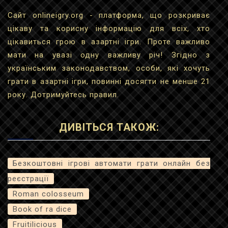
Сайт onlineigry.org - платформа, що розкриває
цікаву та корисну інформацію для всіх, хто
цікавиться грою в азартні ігри. Проте важливо
мати на увазі одну важливу річ! Згідно з
українським законодавством, особи, які хочуть
грати в азартні ігри, повинні досягти не менше 21
року. Дотримуйтесь правил.
ДИВІТЬСЯ ТАКОЖ:
Безкоштовні ігрові автомати грати онлайн без
реєстрації
Roman colosseum
Book of ra dice
Fruitilicious