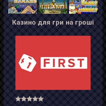
Казино для гри на гроші
First Casino