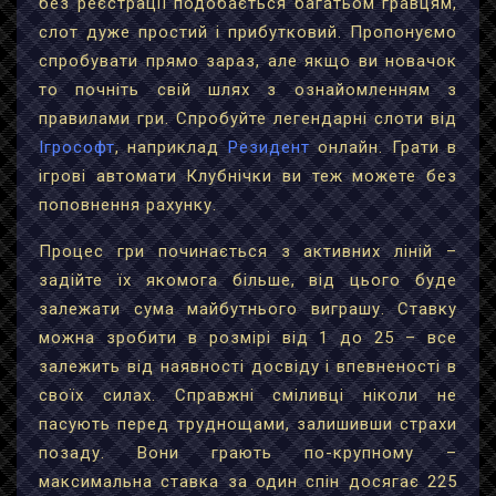
без реєстрації подобається багатьом гравцям,
слот дуже простий і прибутковий. Пропонуємо
спробувати прямо зараз, але якщо ви новачок
то почніть свій шлях з ознайомленням з
правилами гри. Спробуйте легендарні слоти від
Ігрософт
, наприклад
Резидент
онлайн. Грати в
ігрові автомати Клубнічки ви теж можете без
поповнення рахунку.
Процес гри починається з активних ліній –
задійте їх якомога більше, від цього буде
залежати сума майбутнього виграшу. Ставку
можна зробити в розмірі від 1 до 25 – все
залежить від наявності досвіду і впевненості в
своїх силах. Справжні сміливці ніколи не
пасують перед труднощами, залишивши страхи
позаду. Вони грають по-крупному –
максимальна ставка за один спін досягає 225