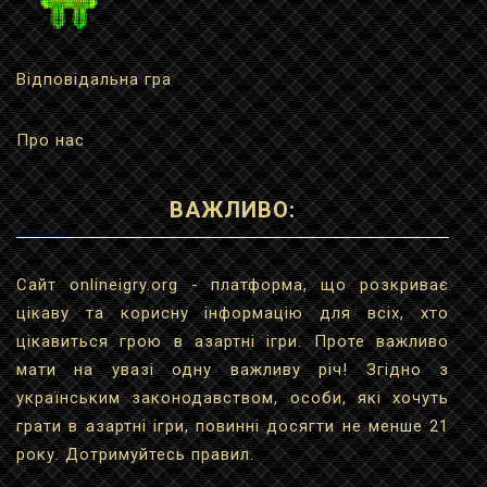
И
С
І
Відповідальна гра
В
Про нас
ВАЖЛИВО
:
Сайт onlineigry.org - платформа, що розкриває
цікаву та корисну інформацію для всіх, хто
цікавиться грою в азартні ігри. Проте важливо
мати на увазі одну важливу річ! Згідно з
українським законодавством, особи, які хочуть
грати в азартні ігри, повинні досягти не менше 21
року. Дотримуйтесь правил.