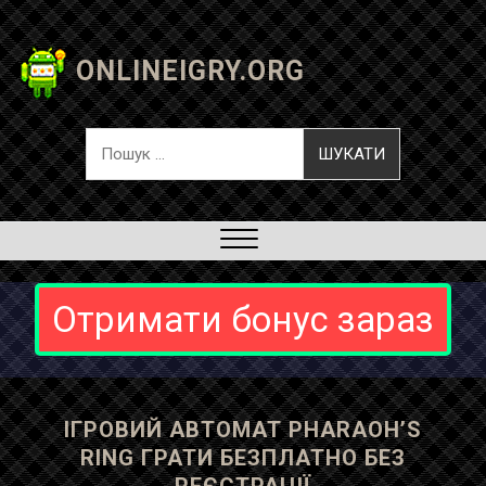
S
k
ONLINEIGRY.ORG
i
p
t
Пошук:
o
c
o
n
t
Close
e
Menu
Отримати бонус зараз
n
t
ІГРОВИЙ АВТОМАТ PHARAOH’S
RING ГРАТИ БЕЗПЛАТНО БЕЗ