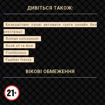
ДИВІТЬСЯ ТАКОЖ:
Безкоштовні ігрові автомати грати онлайн без
реєстрації
Roman colosseum
Book of ra dice
Fruitilicious
Feather frenzy
ВІКОВІ ОБМЕЖЕННЯ