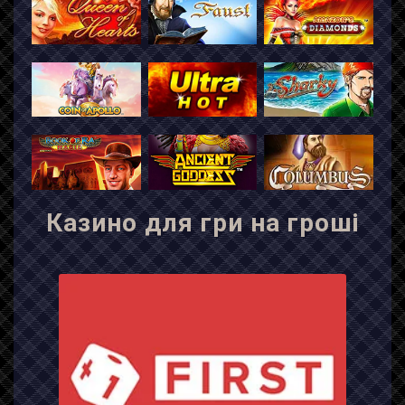
Казино для гри на гроші