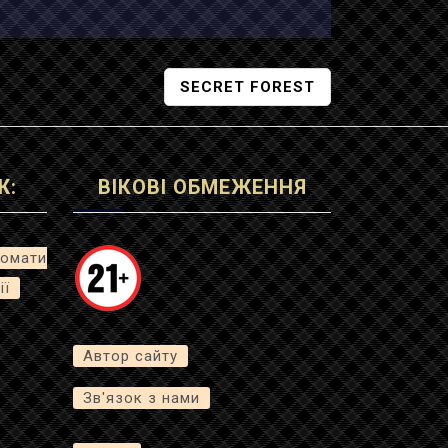
SECRET FOREST
Ж:
ВІКОВІ ОБМЕЖЕННЯ
томати
ії
Автор сайту
Зв'язок з нами