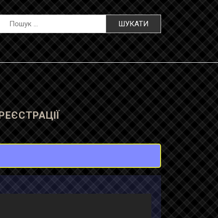
Пошук:
РЕЄСТРАЦІЇ