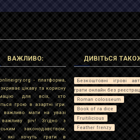
ВАЖЛИВО
:
ДИВІТЬСЯ ТАКО
onlineigry.org - платформа,
Безкоштовні ігрові ав
зкриває цікаву та корисну
грати онлайн без реєстрац
рмацію для всіх, хто
Roman colosseum
иться грою в азартні ігри.
Book of ra dice
е важливо мати на увазі
Fruitilicious
 важливу річ! Згідно з
Feather frenzy
їнським законодавством,
и, які хочуть грати в