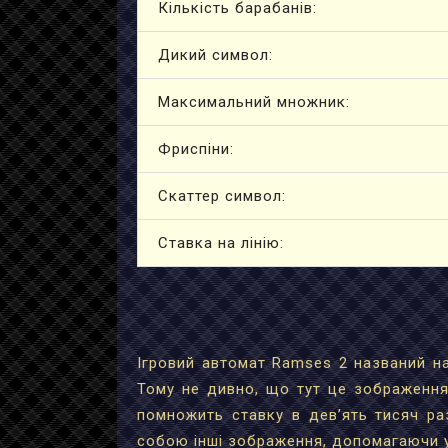
Кількість барабанів:
Дикий символ:
Максимальний множник:
Фриспіни:
Скаттер символ:
Ставка на лінію:
Ігровий автомат Ramses 2 названий на
Тому не дивно, що тут це зображення
помножить ставку в дев’ять тисяч ра
собою інші зображення, допомагаючи у