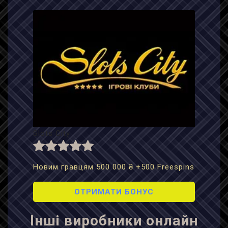
Slots City
Новим гравцям 500 000 ₴ +500 Freespins
ОТРИМАТИ БОНУС
Інші виробники онлайн