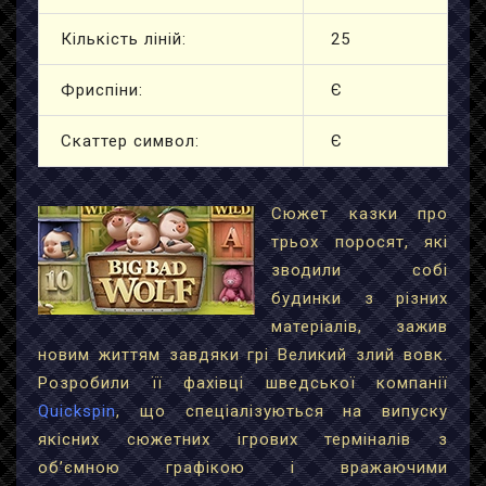
Кількість ліній:
25
Фриспіни:
Є
Скаттер символ:
Є
Сюжет казки про
трьох поросят, які
зводили собі
будинки з різних
матеріалів, зажив
новим життям завдяки грі Великий злий вовк.
Розробили її фахівці шведської компанії
Quickspin
, що спеціалізуються на випуску
якісних сюжетних ігрових терміналів з
об’ємною графікою і вражаючими