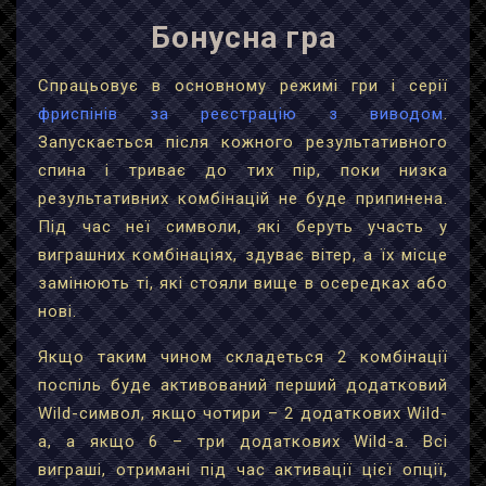
Бонусна гра
Спрацьовує в основному режимі гри і серії
фриспінів за реєстрацію з виводом
.
Запускається після кожного результативного
спина і триває до тих пір, поки низка
результативних комбінацій не буде припинена.
Під час неї символи, які беруть участь у
виграшних комбінаціях, здуває вітер, а їх місце
замінюють ті, які стояли вище в осередках або
нові.
Якщо таким чином складеться 2 комбінації
поспіль буде активований перший додатковий
Wild-символ, якщо чотири – 2 додаткових Wild-
а, а якщо 6 – три додаткових Wild-а. Всі
виграші, отримані під час активації цієї опції,