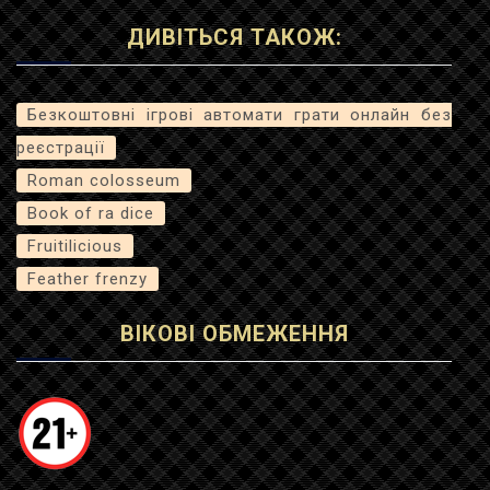
ДИВІТЬСЯ ТАКОЖ:
Безкоштовні ігрові автомати грати онлайн без
реєстрації
Roman colosseum
Book of ra dice
Fruitilicious
Feather frenzy
ВІКОВІ ОБМЕЖЕННЯ