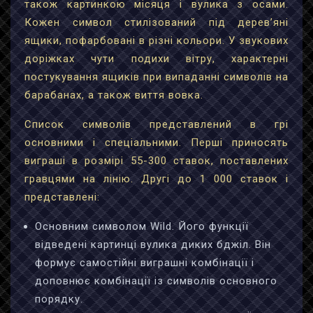
також картинкою місяця і вулика з осами.
Кожен символ стилізований під дерев’яні
ящики, пофарбовані в різні кольори. У звукових
доріжках чути подихи вітру, характерні
постукування ящиків при випаданні символів на
барабанах, а також виття вовка.
Список символів представлений в грі
основними і спеціальними. Перші приносять
виграші в розмірі 55-300 ставок, поставлених
гравцями на лінію. Другі до 1 000 ставок і
представлені:
Основним символом Wild. Його функції
відведені картинці вулика диких бджіл. Він
формує самостійні виграшні комбінації і
доповнює комбінації із символів основного
порядку.