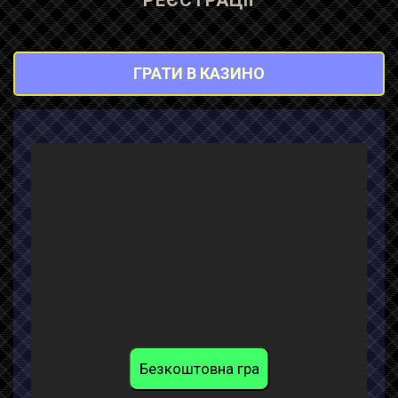
РЕЄСТРАЦІЇ
ГРАТИ В КАЗИНО
Безкоштовна гра