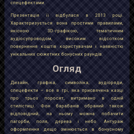
спецефектами.
Презентація її відбулася в 2013 році.
Характеризується вона простими правилами,
якісною 3D-графікою, тематичним
аудіосупроводом, високим відсотком
повернення коштів користувачам і наявністю
унікальних сюжетних бонусних раундів.
Огляд
Дизайн, графіка, символіка, аудіоряди,
спецефекти – все в грі, яка присвячена казці
про трьох поросят, витримано в одній
стилістиці. Фон барабанів обраний також
відповідний, на ньому можна побачити
пагорби, поля, дерева і небо. Антураж
оформлення дещо змінюється в бонусному