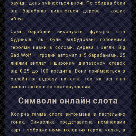
раунді: день змінюється вночі. По обидва боки
від барабанів видніються дерева і кошик
яблук.
Самі барабани виконують функцію стін
будинків, які були відбудовані головними
героями казки з соломи, дерева і цегли. Big
Bad Wolf – ігровий автомат з 5 барабанами, 25
лініями виплат і широким діапазоном ставок
від 0,25 до 100 кредитів. Вони приймаються в
онлайн-грі відразу на спін, так як всі лінії
виплат активні за замовчуванням.
Символи онлайн слота
Колірна гамма слота витримана в пастельних
тонах. Символіка представлена номіналами
карт і зображеннями головних героїв казки, а