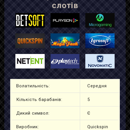
слотів
Волатильність:
Середня
Кількість барабанів:
5
Дикий символ:
Є
Виробник:
Quickspin