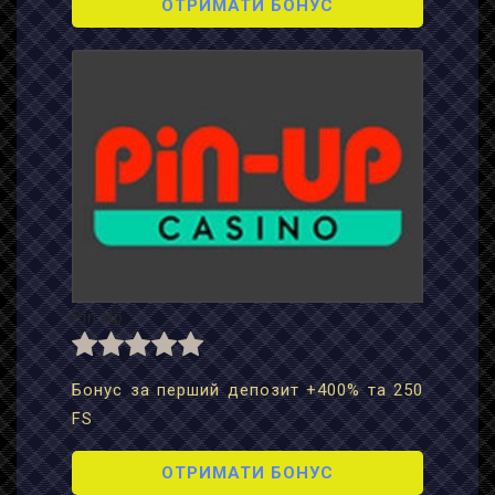
ОТРИМАТИ БОНУС
Pin Up
Бонус за перший депозит +400% та 250
FS
ОТРИМАТИ БОНУС