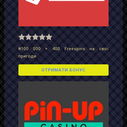
First Casino
₴100 000 + 400 Freespins на свої
пригоди
ОТРИМАТИ БОНУС