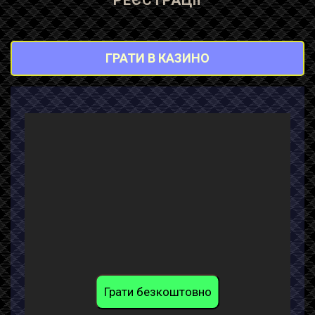
РЕЄСТРАЦІЇ
ГРАТИ В КАЗИНО
Грати безкоштовно