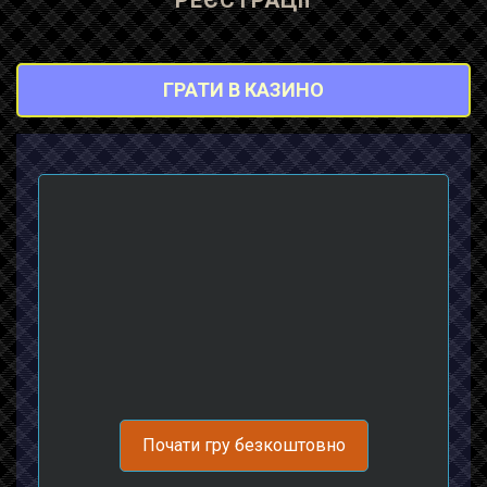
РЕЄСТРАЦІЇ
ГРАТИ В КАЗИНО
Почати гру безкоштовно