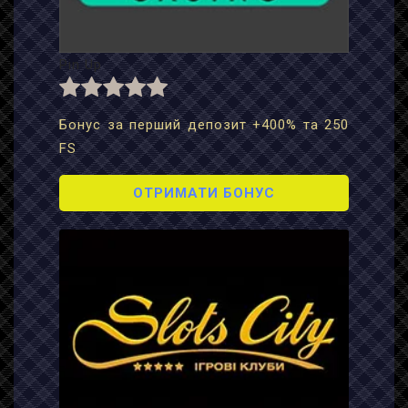
Pin Up
Бонус за перший депозит +400% та 250
FS
ОТРИМАТИ БОНУС