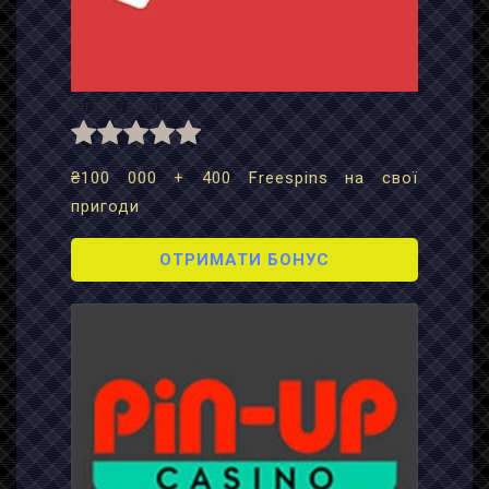
First Casino
₴100 000 + 400 Freespins на свої
пригоди
ОТРИМАТИ БОНУС