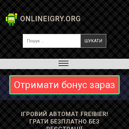
S
k
ONLINEIGRY.ORG
i
p
t
Пошук:
o
c
o
n
t
Close
e
Menu
Отримати бонус зараз
n
t
ІГРОВИЙ АВТОМАТ FREIBIER!
ГРАТИ БЕЗПЛАТНО БЕЗ