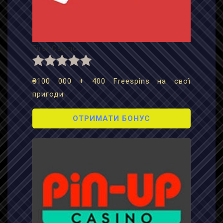
First Casino
₴100 000 + 400 Freespins на свої
пригоди
ОТРИМАТИ БОНУС