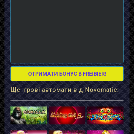
ОТРИМАТИ БОНУС В FREIBIER!
Ще ігрові автомати від Novomatic: