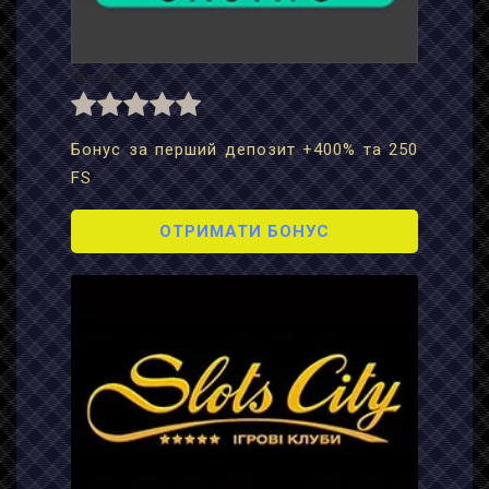
Pin Up
Бонус за перший депозит +400% та 250
FS
ОТРИМАТИ БОНУС