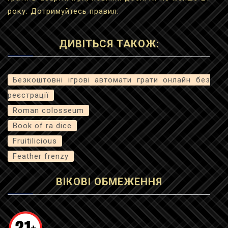
року. Дотримуйтесь правил.
ДИВІТЬСЯ ТАКОЖ:
Безкоштовні ігрові автомати грати онлайн без
реєстрації
Roman colosseum
Book of ra dice
Fruitilicious
Feather frenzy
ВІКОВІ ОБМЕЖЕННЯ