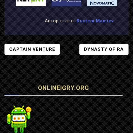
Автор статті:
Rustem Mamiev
Н
CAPTAIN VENTURE
DYNASTY OF RA
А
В
І
Г
А
ONLINEIGRY.ORG
Ц
І
Я
З
А
П