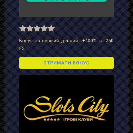
Pin Up
Бонус за перший депозит +400% та 250
FS
ОТРИМАТИ БОНУС