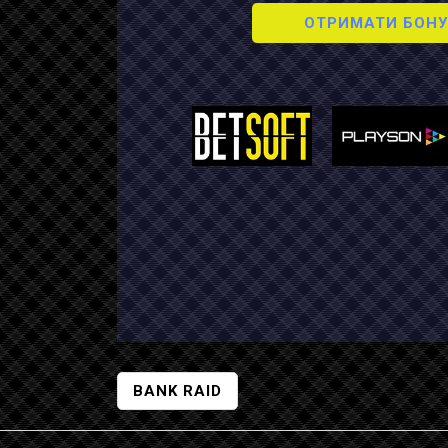
ОТРИМАТИ БОН
Н
BANK RAID
А
В