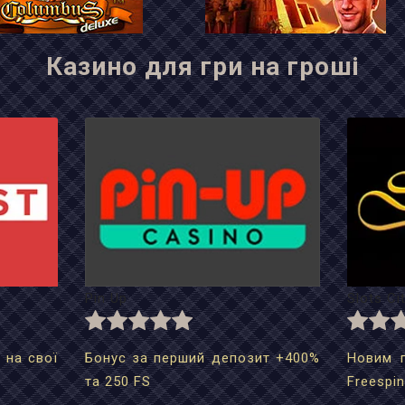
Казино для гри на гроші
Pin Up
Slots Ci
Бонус за перший депозит +400%
 на свої
Новим 
та 250 FS
Freespi