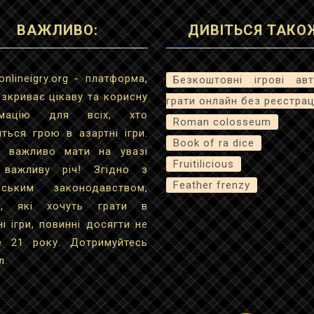
ВАЖЛИВО
:
ДИВІТЬСЯ ТАКО
onlineigry.org - платформа,
Безкоштовні ігрові ав
зкриває цікаву та корисну
грати онлайн без реєстрац
рмацію для всіх, хто
Roman colosseum
иться грою в азартні ігри.
Book of ra dice
е важливо мати на увазі
Fruitilicious
 важливу річ! Згідно з
Feather frenzy
їнським законодавством,
и, які хочуть грати в
ні ігри, повинні досягти не
е 21 року. Дотримуйтесь
л.