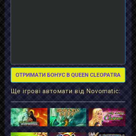
ОТРИМАТИ БОНУС В QUEEN CLEOPATRA
Ще ігрові автомати від Novomatic: