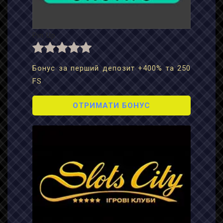
Pin Up
Бонус за перший депозит +400% та 250
FS
ОТРИМАТИ БОНУС