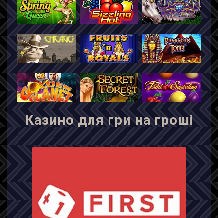
Казино для гри на гроші