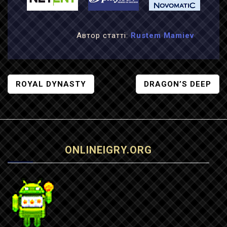
Автор статті:
Rustem Mamiev
Н
ROYAL DYNASTY
DRAGON’S DEEP
А
В
І
Г
А
ONLINEIGRY.ORG
Ц
І
Я
З
А
П