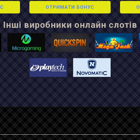
ОТРИМАТИ БОНУС
УС
О
Інші виробники онлайн слотів