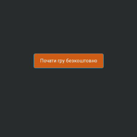
Почати гру безкоштовно