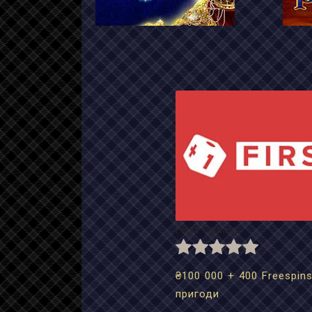
First Casino
₴100 000 + 400 Freespins
пригоди