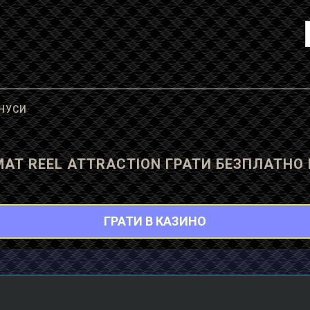
ОНУСИ
АТ REEL ATTRACTION ГРАТИ БЕЗПЛАТНО 
ГРАТИ В КАЗИНО