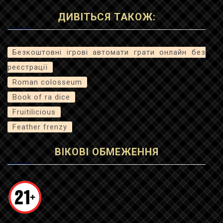
ДИВІТЬСЯ ТАКОЖ:
Безкоштовні ігрові автомати грати онлайн без
реєстрації
Roman colosseum
Book of ra dice
Fruitilicious
Feather frenzy
ВІКОВІ ОБМЕЖЕННЯ