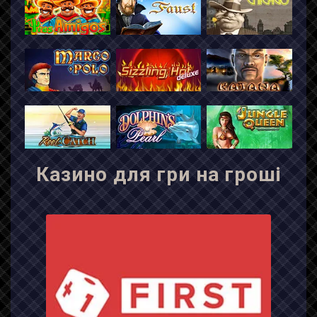
Казино для гри на гроші