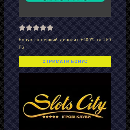
Pin Up
Бонус за перший депозит +400% та 250
FS
ОТРИМАТИ БОНУС