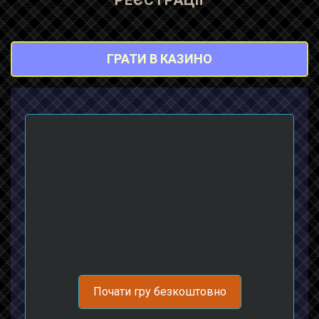
РЕЄСТРАЦІЇ
ГРАТИ В КАЗИНО
Почати гру безкоштовно