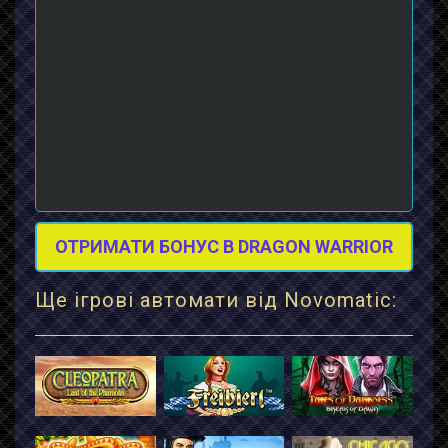
ОТРИМАТИ БОНУС В DRAGON WARRIOR
Ще ігрові автомати від Novomatic: