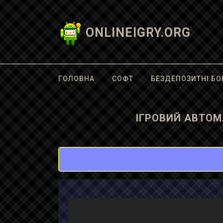
S
k
ONLINEIGRY.ORG
i
p
t
o
ГОЛОВНА
СОФТ
БЕЗДЕПОЗИТНІ Б
c
o
n
ІГРОВИЙ АВТОМА
t
e
n
t