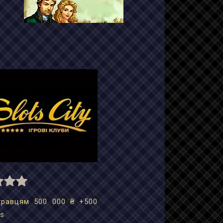
ty
гравцям 500 000 ₴ +500
ns