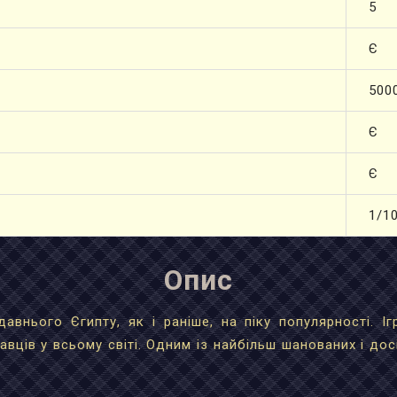
5
Є
500
Є
Є
1/10
Опис
авнього Єгипту, як і раніше, на піку популярності. 
равців у всьому світі. Одним із найбільш шанованих і до