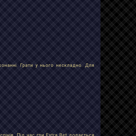
онанні. Грати у нього нескладно. Для
пінів. Під час гри Extra Bet додається