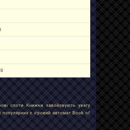
0
0
Ігрові слоти Книжки завойовують увагу
сі популярних є ігровий автомат Book of