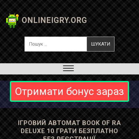
S
k
ONLINEIGRY.ORG
i
p
t
Пошук:
o
c
o
n
t
Close
e
Menu
Отримати бонус зараз
n
t
ІГРОВИЙ АВТОМАТ BOOK OF RA
DELUXE 10 ГРАТИ БЕЗПЛАТНО