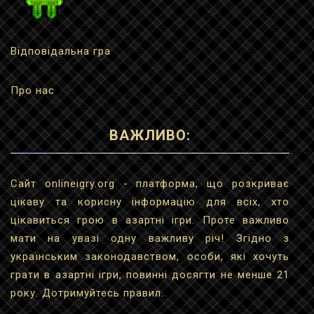
П
И
С
Відповідальна гра
І
В
Про нас
ВАЖЛИВО
:
Сайт onlineigry.org - платформа, що розкриває
цікаву та корисну інформацію для всіх, хто
цікавиться грою в азартні ігри. Проте важливо
мати на увазі одну важливу річ! Згідно з
українським законодавством, особи, які хочуть
грати в азартні ігри, повинні досягти не менше 21
року. Дотримуйтесь правил.