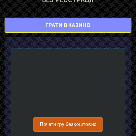
БЕЗ РЕЄСТРАЦІЇ
ГРАТИ В КАЗИНО
Почати гру безкоштовно