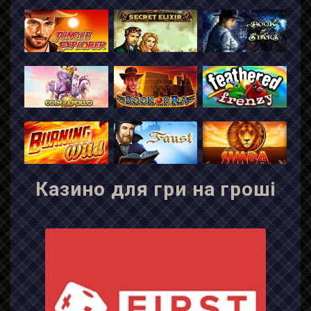
Казино для гри на гроші