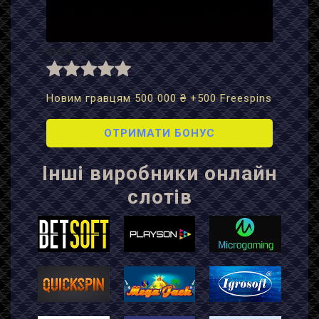
Slots City
Новим гравцям 500 000 ₴ +500 Freespins
ОТРИМАТИ БОНУС
Інші виробники онлайн
слотів