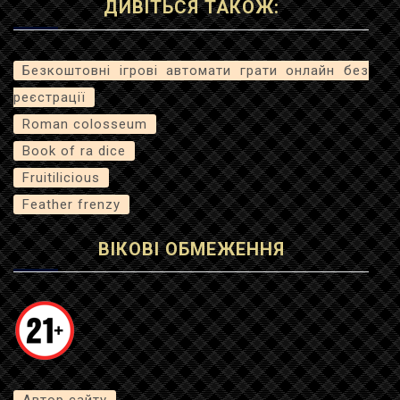
ДИВІТЬСЯ ТАКОЖ:
Безкоштовні ігрові автомати грати онлайн без
реєстрації
Roman colosseum
Book of ra dice
Fruitilicious
Feather frenzy
ВІКОВІ ОБМЕЖЕННЯ
Автор сайту