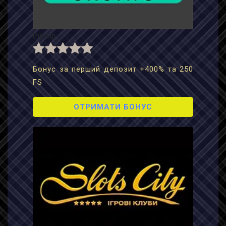
Pin Up
Бонус за перший депозит +400% та 250
FS
ОТРИМАТИ БОНУС