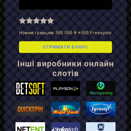
Slots City
Новим гравцям 500 000 ₴ +500 Freespins
ОТРИМАТИ БОНУС
Інші виробники онлайн
слотів