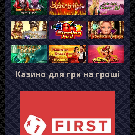
Казино для гри на гроші