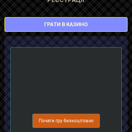
РЕЄСТРАЦІЇ
ГРАТИ В КАЗИНО
Почати гру безкоштовно