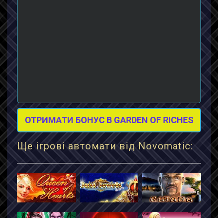
ОТРИМАТИ БОНУС В GARDEN OF RICHES
Ще ігрові автомати від Novomatic: