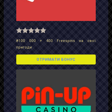
First Casino
₴100 000 + 400 Freespins на свої
пригоди
ОТРИМАТИ БОНУС