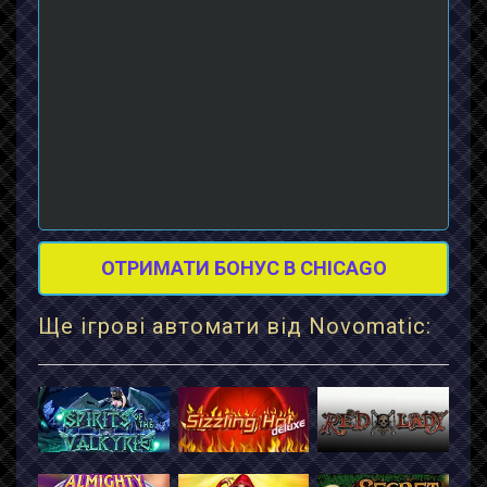
ОТРИМАТИ БОНУС В CHICAGO
Ще ігрові автомати від Novomatic: