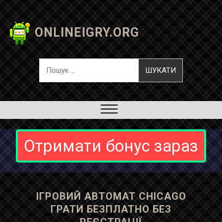
S
k
ONLINEIGRY.ORG
i
p
t
Пошук:
o
c
o
n
t
Close
e
Menu
Отримати бонус зараз
n
t
ІГРОВИЙ АВТОМАТ CHICAGO
ГРАТИ БЕЗПЛАТНО БЕЗ