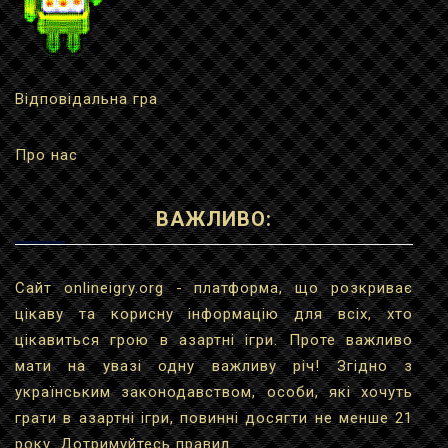
И
С
І
В
Відповідальна гра
Про нас
ВАЖЛИВО
:
Сайт onlineigry.org - платформа, що розкриває
цікаву та корисну інформацію для всіх, хто
цікавиться грою в азартні ігри. Проте важливо
мати на увазі одну важливу річ! Згідно з
українським законодавством, особи, які хочуть
грати в азартні ігри, повинні досягти не менше 21
року. Дотримуйтесь правил.