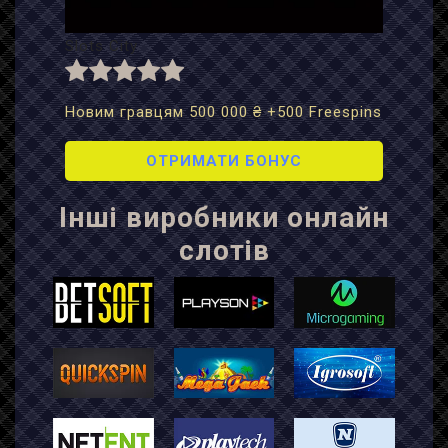
Slots City
Новим гравцям 500 000 ₴ +500 Freespins
ОТРИМАТИ БОНУС
Інші виробники онлайн
слотів