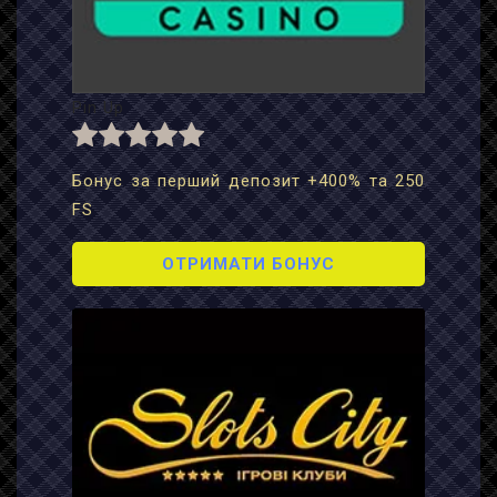
Pin Up
Бонус за перший депозит +400% та 250
FS
ОТРИМАТИ БОНУС