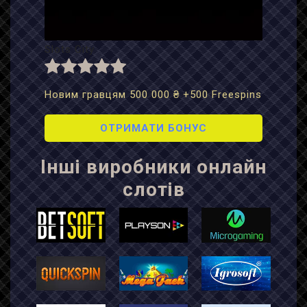
Slots City
Новим гравцям 500 000 ₴ +500 Freespins
ОТРИМАТИ БОНУС
Інші виробники онлайн
слотів