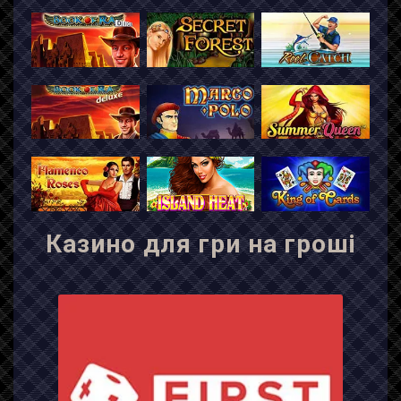
Казино для гри на гроші