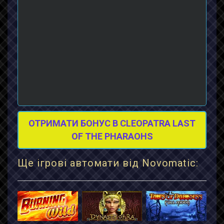
ОТРИМАТИ БОНУС В CLEOPATRA LAST
OF THE PHARAOHS
Ще ігрові автомати від Novomatic: