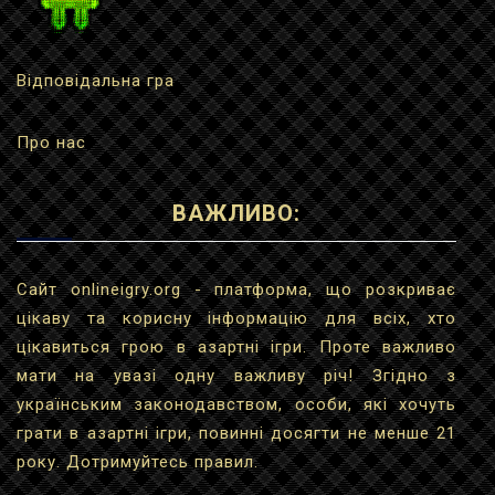
П
И
С
Відповідальна гра
І
В
Про нас
ВАЖЛИВО
:
Сайт onlineigry.org - платформа, що розкриває
цікаву та корисну інформацію для всіх, хто
цікавиться грою в азартні ігри. Проте важливо
мати на увазі одну важливу річ! Згідно з
українським законодавством, особи, які хочуть
грати в азартні ігри, повинні досягти не менше 21
року. Дотримуйтесь правил.