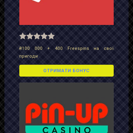
First Casino
₴100 000 + 400 Freespins на свої
пригоди
ОТРИМАТИ БОНУС