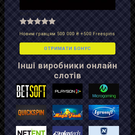
Slots City
Новим гравцям 500 000 ₴ +500 Freespins
ОТРИМАТИ БОНУС
Інші виробники онлайн
слотів