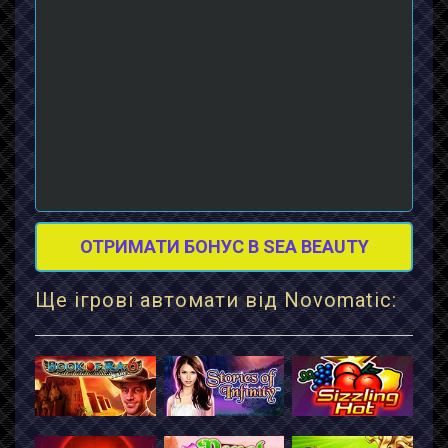
ОТРИМАТИ БОНУС В SEA BEAUTY
Ще ігрові автомати від Novomatic: