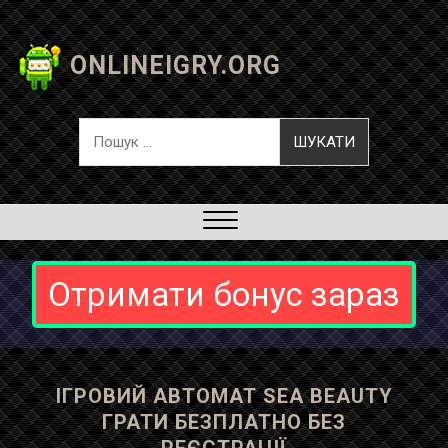
S
k
ONLINEIGRY.ORG
i
p
t
Пошук:
o
c
o
n
t
Close
e
Menu
Отримати бонус зараз
n
t
ІГРОВИЙ АВТОМАТ SEA BEAUTY
ГРАТИ БЕЗПЛАТНО БЕЗ