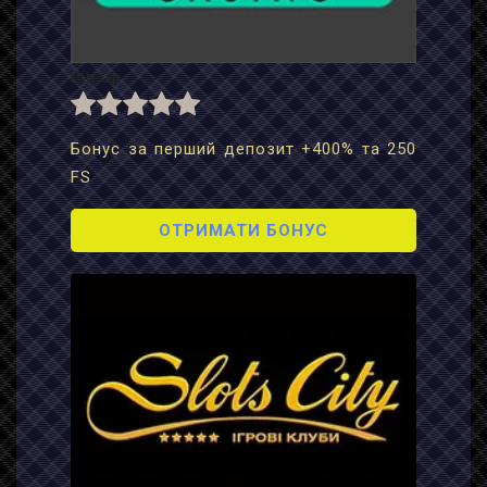
Pin Up
Бонус за перший депозит +400% та 250
FS
ОТРИМАТИ БОНУС