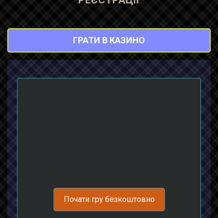
РЕЄСТРАЦІЇ
ГРАТИ В КАЗИНО
Почати гру безкоштовно