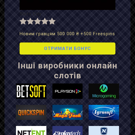
Slots City
Новим гравцям 500 000 ₴ +500 Freespins
ОТРИМАТИ БОНУС
Інші виробники онлайн
слотів