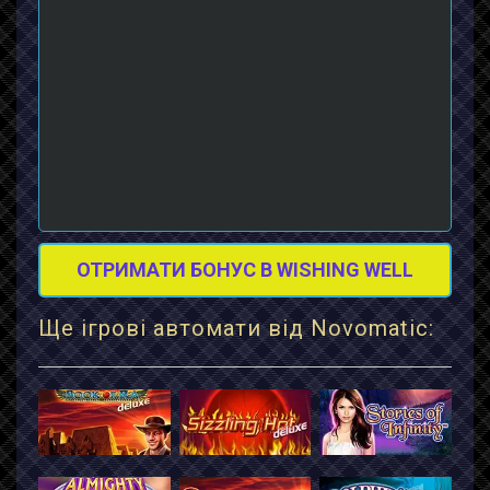
ОТРИМАТИ БОНУС В WISHING WELL
Ще ігрові автомати від Novomatic: