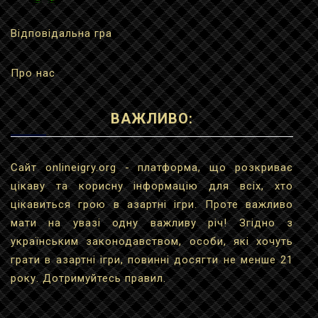
И
С
Відповідальна гра
І
В
Про нас
ВАЖЛИВО
:
Сайт onlineigry.org - платформа, що розкриває
цікаву та корисну інформацію для всіх, хто
цікавиться грою в азартні ігри. Проте важливо
мати на увазі одну важливу річ! Згідно з
українським законодавством, особи, які хочуть
грати в азартні ігри, повинні досягти не менше 21
року. Дотримуйтесь правил.