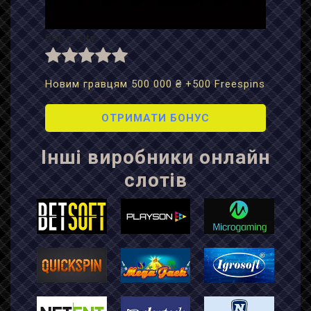
Slots City
Новим гравцям 500 000 ₴ +500 Freespins
ОТРИМАТИ БОНУС
Інші виробники онлайн
слотів