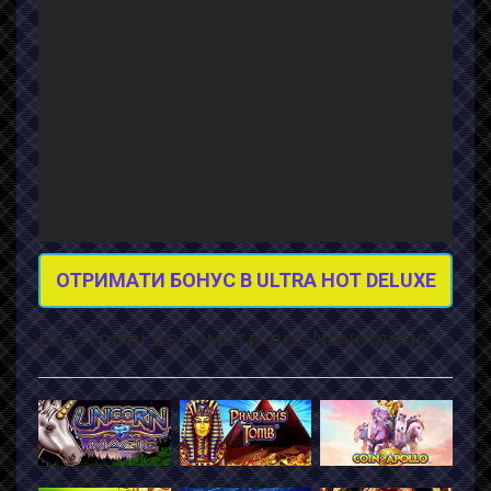
ОТРИМАТИ БОНУС В ULTRA HOT DELUXE
Ще ігрові автомати від Novomatic: