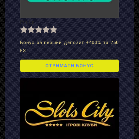
Pin Up
Бонус за перший депозит +400% та 250
FS
ОТРИМАТИ БОНУС