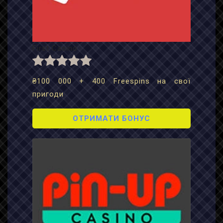
First Casino
₴100 000 + 400 Freespins на свої
пригоди
ОТРИМАТИ БОНУС