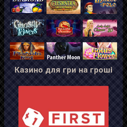
Казино для гри на гроші