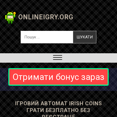
S
k
ONLINEIGRY.ORG
i
p
t
Пошук:
o
c
o
n
t
Close
e
Menu
Отримати бонус зараз
n
t
ІГРОВИЙ АВТОМАТ IRISH COINS
ГРАТИ БЕЗПЛАТНО БЕЗ