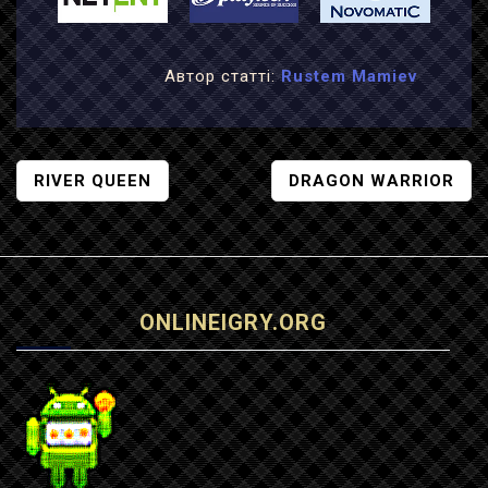
Автор статті:
Rustem Mamiev
Н
RIVER QUEEN
DRAGON WARRIOR
А
В
І
Г
А
ONLINEIGRY.ORG
Ц
І
Я
З
А
П