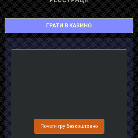
РЕЄСТРАЦІЇ
ГРАТИ В КАЗИНО
Почати гру безкоштовно